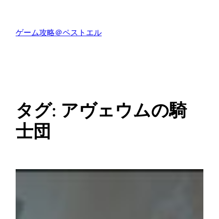
内
容
ゲーム攻略＠ペストエル
を
ス
キ
ッ
プ
タグ:
アヴェウムの騎
士団