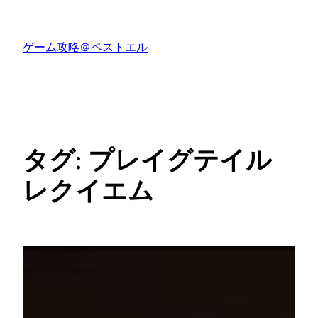
内
容
ゲーム攻略＠ペストエル
を
ス
キ
ッ
プ
タグ:
プレイグテイル
レクイエム