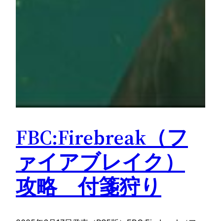
FBC:Firebreak（フ
ァイアブレイク）
攻略 付箋狩り