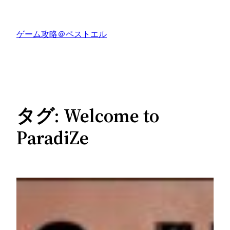
内
容
ゲーム攻略＠ペストエル
を
ス
キ
ッ
プ
タグ:
Welcome to
ParadiZe