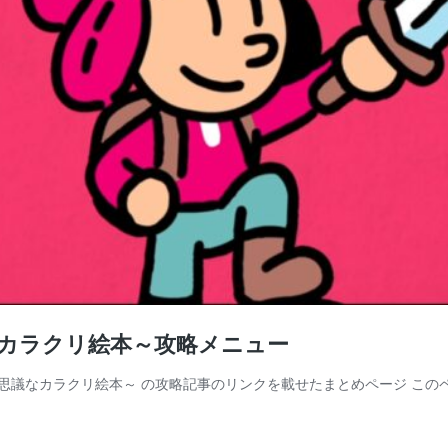
不思議なカラクリ絵本～攻略メニュー
e～ジョットと不思議なカラクリ絵本～ の攻略記事のリンクを載せたまとめページ