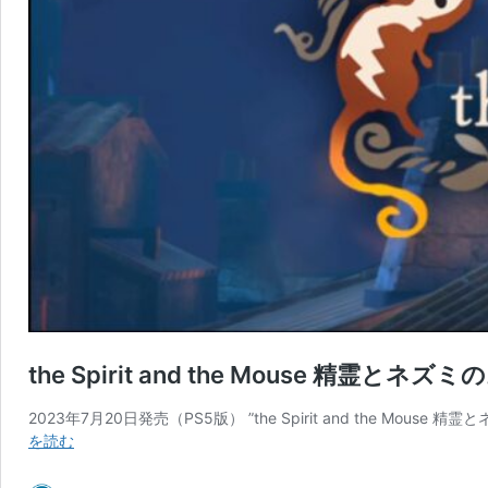
the Spirit and the Mouse 精霊
2023年7月20日発売（PS5版） ”the Spirit and th
the
を読む
Spirit
and