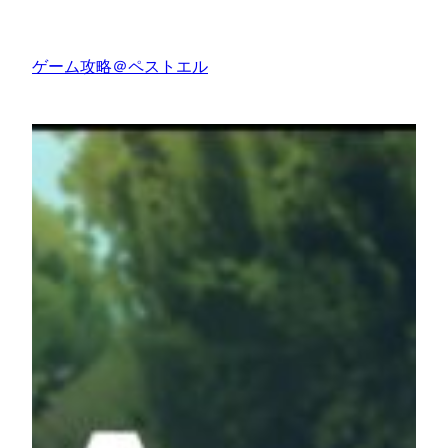
内
容
ゲーム攻略＠ペストエル
を
ス
キ
ッ
プ