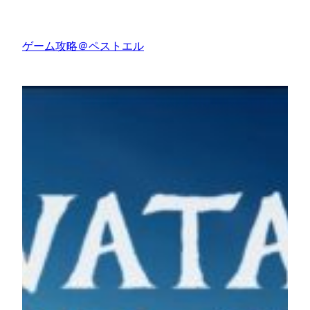
内
容
ゲーム攻略＠ペストエル
を
ス
キ
ッ
プ