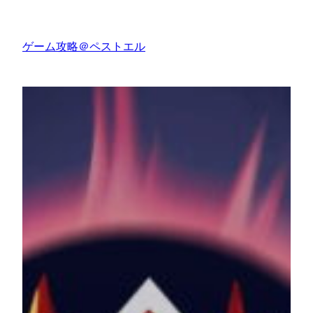
内
容
ゲーム攻略＠ペストエル
を
ス
キ
ッ
プ