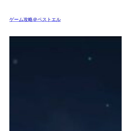
内
容
ゲーム攻略＠ペストエル
を
ス
キ
ッ
プ