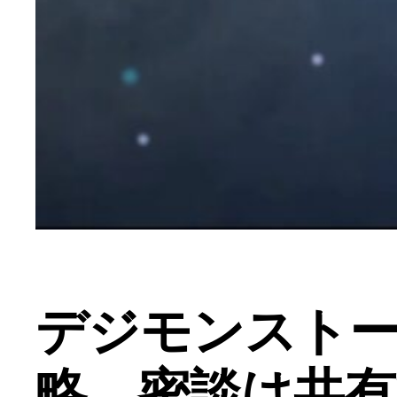
デジモンスト
略 密談は共