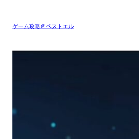
内
容
を
ゲーム攻略＠ペストエル
ス
キ
ッ
プ