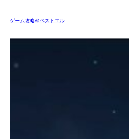
内
容
ゲーム攻略＠ペストエル
を
ス
キ
ッ
プ