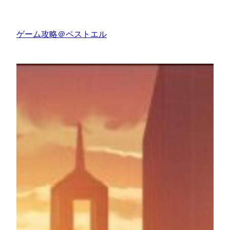
内
容
ゲーム攻略＠ペストエル
を
ス
キ
ッ
プ