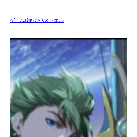
内
容
ゲーム攻略＠ペストエル
を
ス
キ
ッ
プ