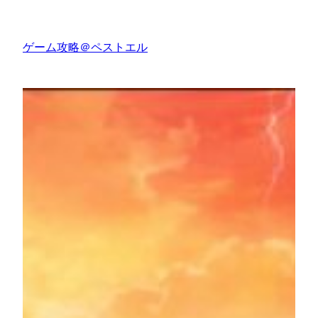
内
容
ゲーム攻略＠ペストエル
を
ス
キ
ッ
プ