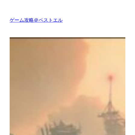
内
容
ゲーム攻略＠ペストエル
を
ス
キ
ッ
プ