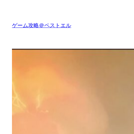
内
容
を
ゲーム攻略＠ペストエル
ス
キ
ッ
プ