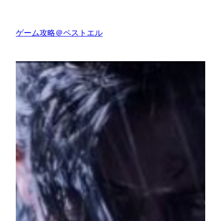
内
容
ゲーム攻略＠ペストエル
を
ス
キ
ッ
プ