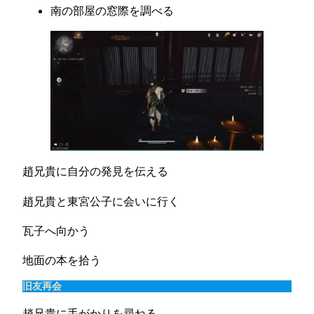
南の部屋の窓際を調べる
趙兄貴に自分の発見を伝える
趙兄貴と東宮公子に会いに行く
瓦子へ向かう
地面の本を拾う
旧友再会
趙兄貴に手がかりを尋ねる