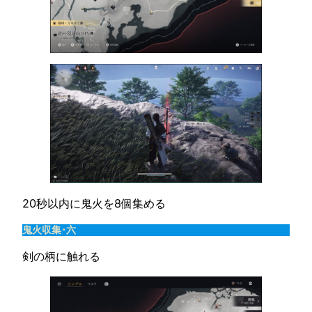
20秒以内に鬼火を8個集める
鬼火収集･六
剣の柄に触れる