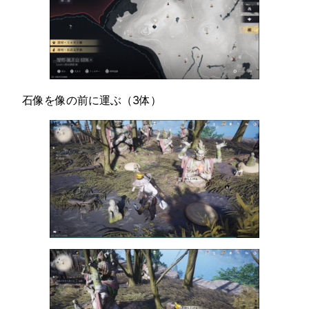
石像を像の前に運ぶ（3体）