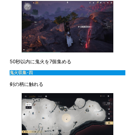
50秒以内に鬼火を7個集める
鬼火収集･四
剣の柄に触れる