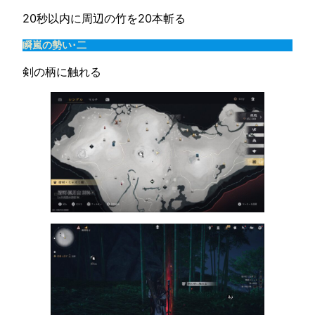
20秒以内に周辺の竹を20本斬る
瞬嵐の勢い･二
剣の柄に触れる