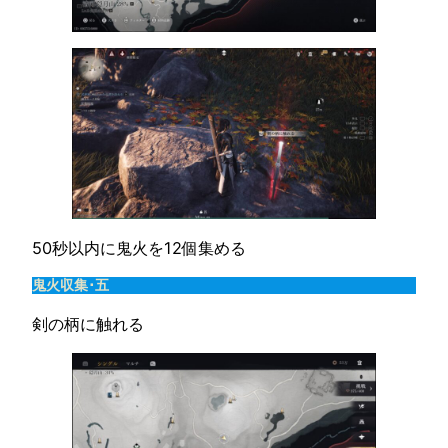
50秒以内に鬼火を12個集める
鬼火収集･五
剣の柄に触れる