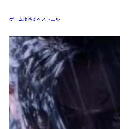
内
容
ゲーム攻略＠ペストエル
を
ス
キ
ッ
プ