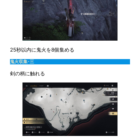
25秒以内に鬼火を8個集める
鬼火収集･三
剣の柄に触れる