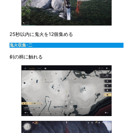
25秒以内に鬼火を12個集める
鬼火収集･二
剣の柄に触れる