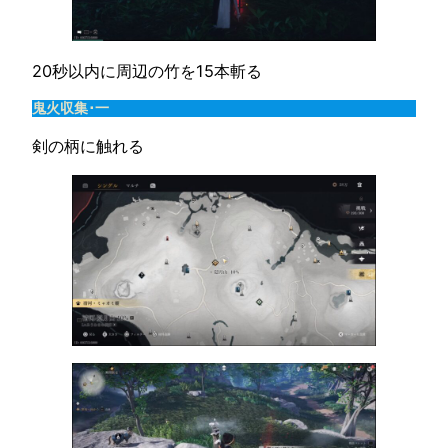
20秒以内に周辺の竹を15本斬る
鬼火収集･一
剣の柄に触れる