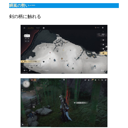
瞬嵐の勢い･一
剣の柄に触れる