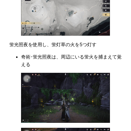
蛍光照夜を使用し、蛍灯草の火を5つ灯す
奇術･蛍光照夜は、周辺にいる蛍火を捕まえて覚
える