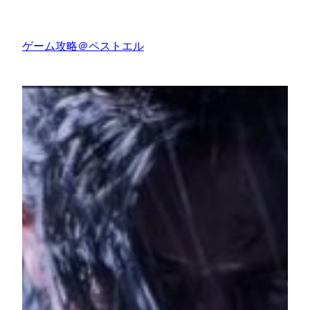
内
容
ゲーム攻略＠ペストエル
を
ス
キ
ッ
プ