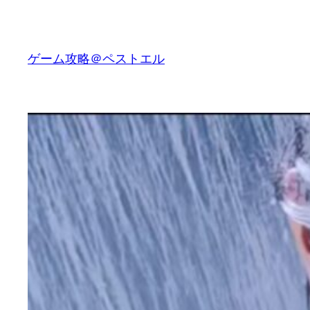
内
容
を
ゲーム攻略＠ペストエル
ス
キ
ッ
プ