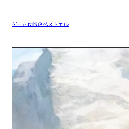
内
容
を
ゲーム攻略＠ペストエル
ス
キ
ッ
プ