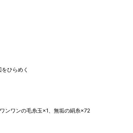
図をひらめく
ワンワンの毛糸玉×1、無垢の絹糸×72