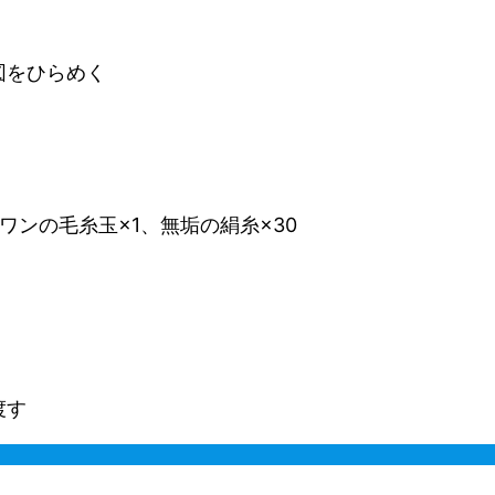
図をひらめく
ワンの毛糸玉×1、無垢の絹糸×30
渡す