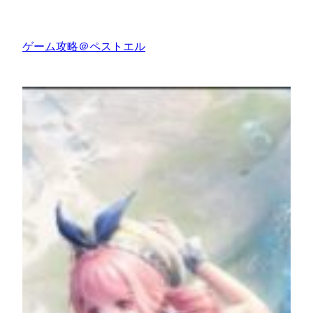
内
容
ゲーム攻略＠ペストエル
を
ス
キ
ッ
プ