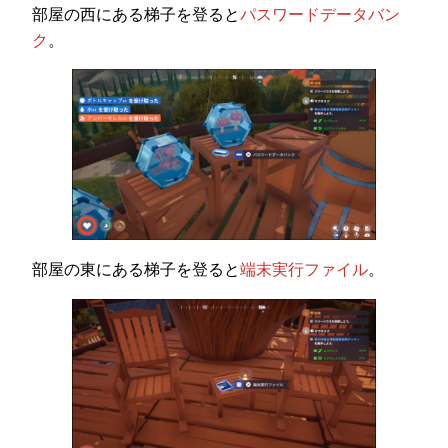
部屋の西にある梯子を登ると
パスワードデータバン
ク
。
部屋の東にある梯子を登ると
端末実行ファイル
。