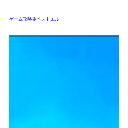
内
容
ゲーム攻略＠ペストエル
を
ス
キ
ッ
プ