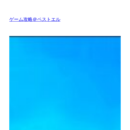
内
容
ゲーム攻略＠ペストエル
を
ス
キ
ッ
プ