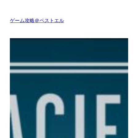
内
容
ゲーム攻略＠ペストエル
を
ス
キ
ッ
プ