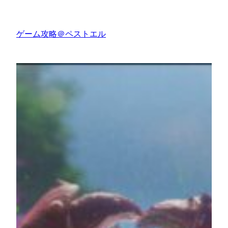
内
容
ゲーム攻略＠ペストエル
を
ス
キ
ッ
プ