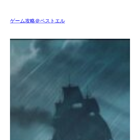
内
容
ゲーム攻略＠ペストエル
を
ス
キ
ッ
プ