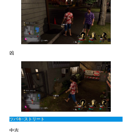
凶
ツバキ･ストリート
中吉