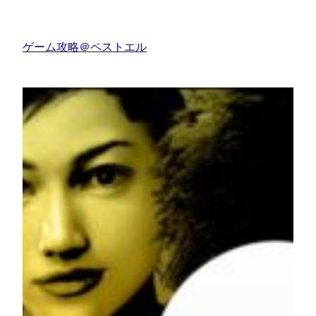
内
容
ゲーム攻略＠ペストエル
を
ス
キ
ッ
プ