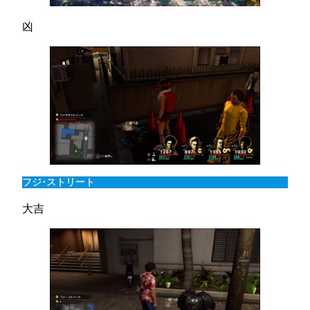
凶
フジ･ストリート
大吉