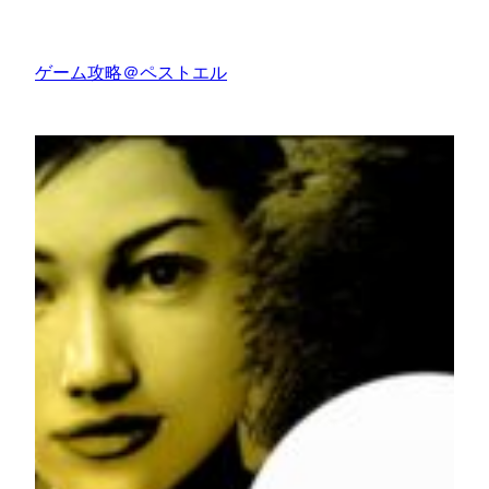
内
容
ゲーム攻略＠ペストエル
を
ス
キ
ッ
プ