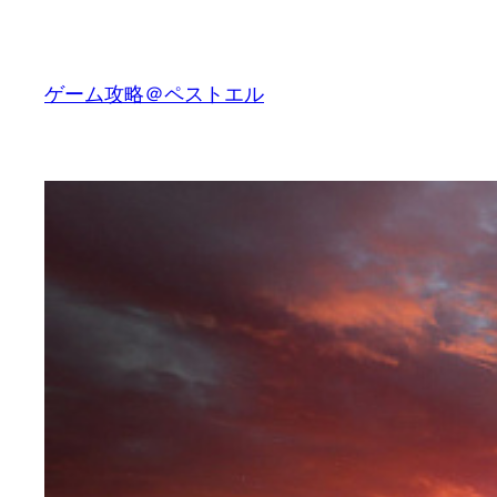
内
容
を
ゲーム攻略＠ペストエル
ス
キ
ッ
プ