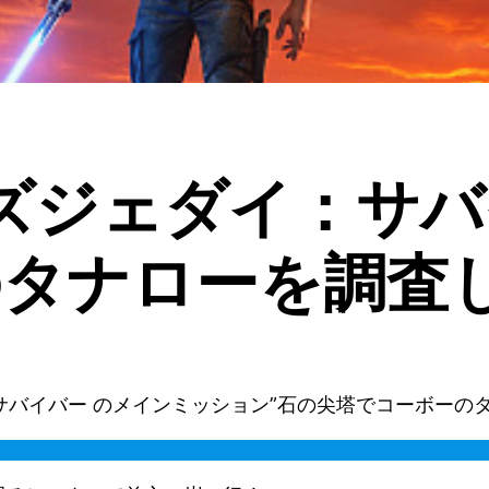
ズジェダイ：サ
のタナローを調査
イ：サバイバー のメインミッション”石の尖塔でコーボー