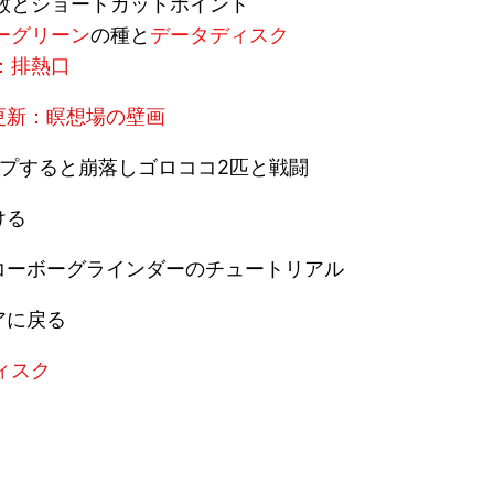
数とショートカットポイント
ーグリーン
の種と
データディスク
：排熱口
更新：瞑想場の壁画
プすると崩落しゴロココ2匹と戦闘
ける
コーボーグラインダーのチュートリアル
アに戻る
ィスク