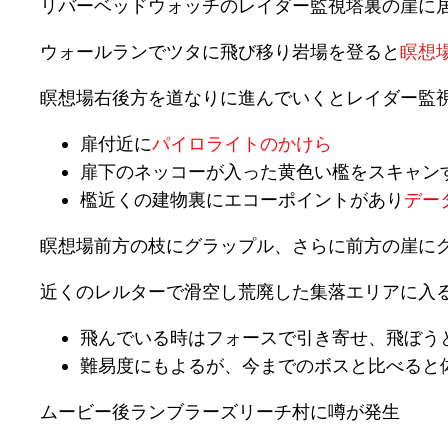
リバーベッドウォッチのレイダー監視塔裏の崖に
ウォールランでツタに飛び移り岩場を登ると
瞑想
瞑想場右後方を道なりに進んでいくとレイダー監
扉付近に
パイロライトのかけら
扉下のネッコーが入った黄色い檻をスキャン
檻近くの建物裏にエコーポイントがあり
デー
瞑想場前方の枝にグラップル、さらに前方の崖に
近くのレルターで滑空し荒廃した集落エリアに入
飛んでいる時はフォースで引き寄せ、飛ぼう
難易度にもよるが、今までのボスと比べると
ムービー後ランブラーズリーチ村に噂が発生