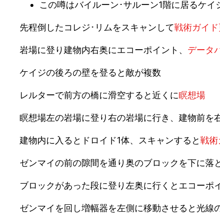
この噂はバイルーン･サルーン1階に居るケイ
先程倒したコレジ･リムをスキャンして
戦術ガイド
岩場に登り建物内右奥にエコーポイント、
データ
ケイジの後ろの壁を登ると敵が複数
レルターで前方の橋に滑空すると近くに
瞑想場
瞑想場左の岩場に登り右の岩場に行き、建物前を
建物内に入るとドロイド1体、スキャンすると
戦術
ゼンマイの前の隙間を通り奥のブロックを下に落
ブロックがあった段に登り左奥に行くとエコーポ
ゼンマイを回し増幅器を左側に移動させると光線