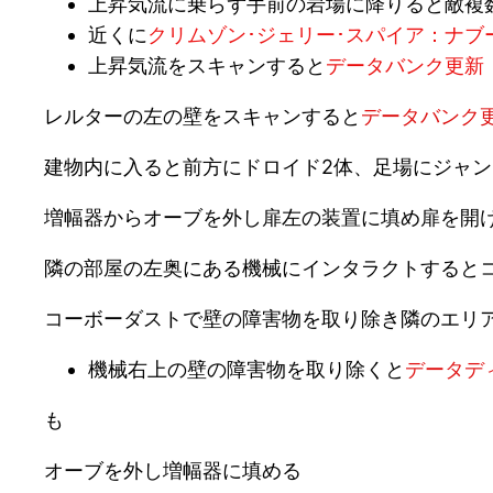
上昇気流に乗らず手前の岩場に降りると敵複
近くに
クリムゾン･ジェリー･スパイア：ナブ
上昇気流をスキャンすると
データバンク更新
レルターの左の壁をスキャンすると
データバンク
建物内に入ると前方にドロイド2体、足場にジャン
増幅器からオーブを外し扉左の装置に填め扉を開
隣の部屋の左奥にある機械にインタラクトすると
コーボーダストで壁の障害物を取り除き隣のエリ
機械右上の壁の障害物を取り除くと
データデ
も
オーブを外し増幅器に填める