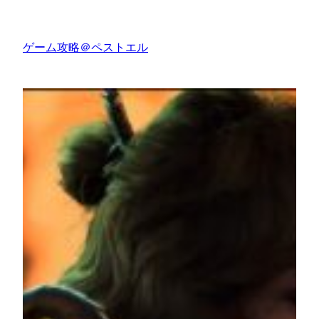
内
容
ゲーム攻略＠ペストエル
を
ス
キ
ッ
プ