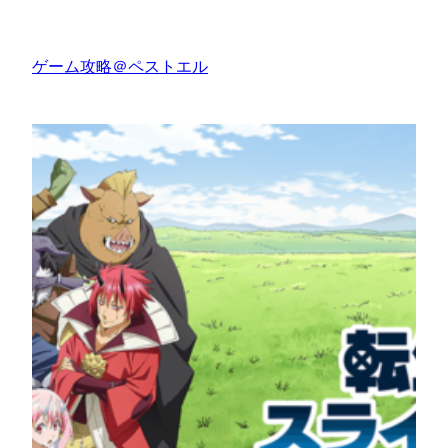
内
容
ゲーム攻略＠ペストエル
を
ス
キ
ッ
プ