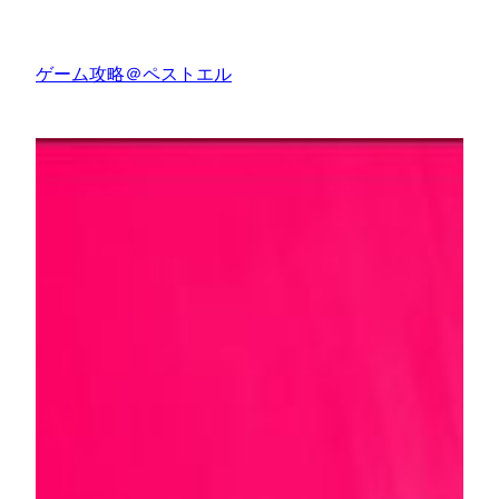
内
容
ゲーム攻略＠ペストエル
を
ス
キ
ッ
プ