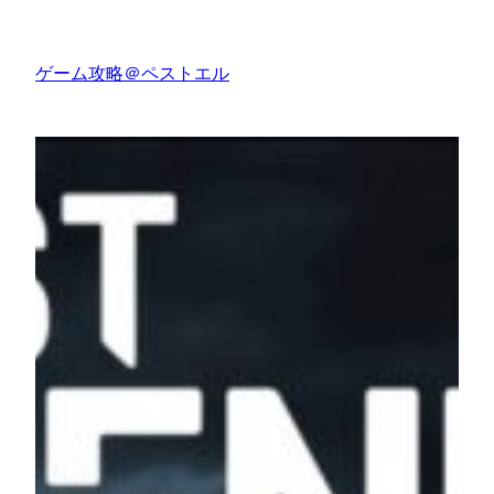
内
容
ゲーム攻略＠ペストエル
を
ス
キ
ッ
プ