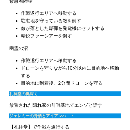
緊急着陸場
作戦遂行エリアへ移動する
駐屯地を守っている敵を倒す
敵が落とした爆弾を発電機にセットする
精鋭ファーシアーを倒す
幽霊の沼
作戦遂行エリアへ移動する
ドローンを守りながら10分以内に目的地へ移動
する
目的地に到着後、2分間ドローンを守る
礼拝堂の奥深く
放置された隠れ家の前哨基地でエンゾと話す
ジェレミーの身柄とアイアンハ－ト
【礼拝堂】で作戦を遂行する