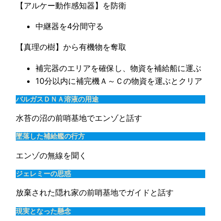
【アルケー動作感知器】を防衛
中継器を4分間守る
【真理の樹】から有機物を奪取
補完器のエリアを確保し、物資を補給船に運ぶ
10分以内に補完機Ａ～Ｃの物資を運ぶとクリア
バルガスＤＮＡ溶液の用途
水苔の沼の前哨基地でエンゾと話す
墜落した補給艦の行方
エンゾの無線を聞く
ジェレミーの思惑
放棄された隠れ家の前哨基地でガイドと話す
現実となった懸念