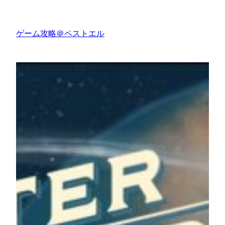
内
容
ゲーム攻略＠ペストエル
を
ス
キ
ッ
プ