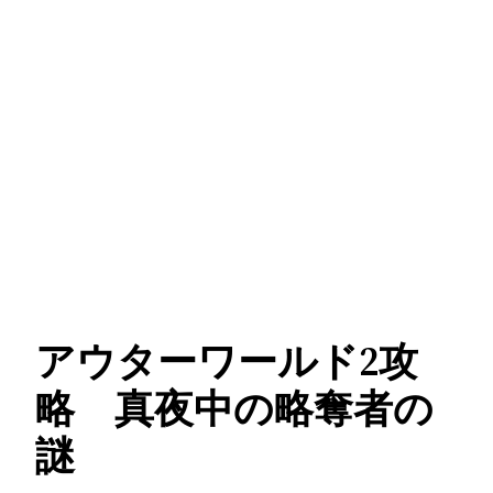
アウターワールド2攻
略 真夜中の略奪者の
謎