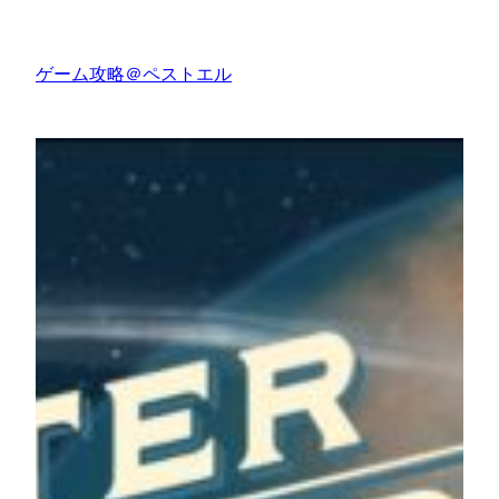
内
容
ゲーム攻略＠ペストエル
を
ス
キ
ッ
プ