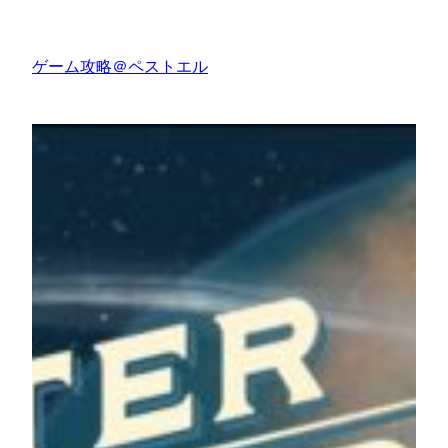
内
容
ゲーム攻略＠ペストエル
を
ス
キ
ッ
プ