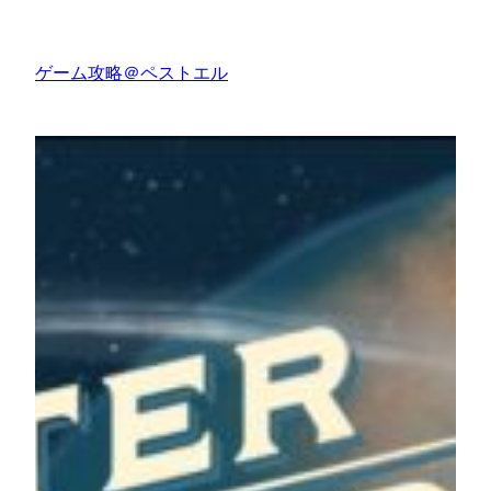
内
容
ゲーム攻略＠ペストエル
を
ス
キ
ッ
プ