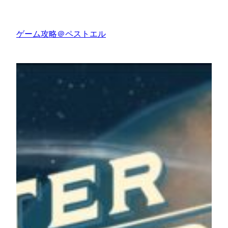
内
容
ゲーム攻略＠ペストエル
を
ス
キ
ッ
プ