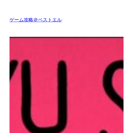
内
容
ゲーム攻略＠ペストエル
を
ス
キ
ッ
プ