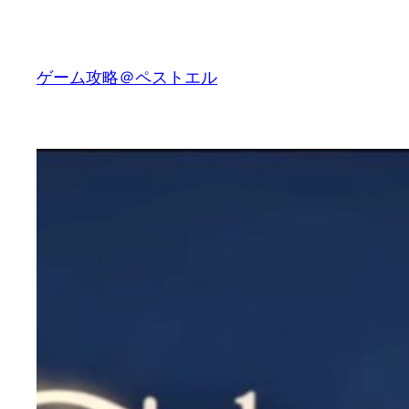
内
容
を
ゲーム攻略＠ペストエル
ス
キ
ッ
プ