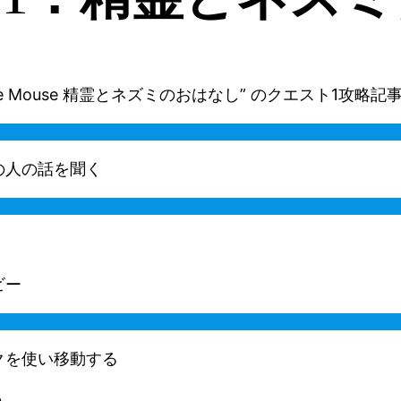
nd the Mouse 精霊とネズミのおはなし” のクエスト1攻略記
の人の話を聞く
ビー
クを使い移動する
う