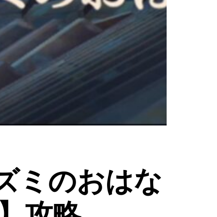
精霊とネズミのおはな
】攻略