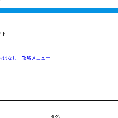
クト
ズミのおはなし　攻略メニュー
タグ: