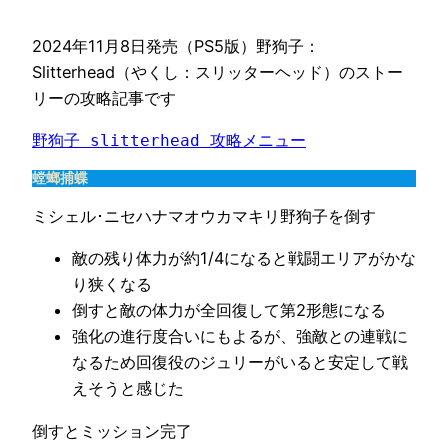
2024年11月8日発売（PS5版）野狗子：
Slitterhead（やくし：スリッターヘッド）のストー
リーの攻略記事です
野狗子 slitterhead 攻略メニュー
螳螂捕蝶
ミシェル･ニセハナマオウカマキリ野狗子を倒す
敵の残り体力が約1/4になると戦闘エリアがかな
り狭くなる
倒すと敵の体力が全回復して第2形態になる
強化の進行度合いにもよるが、強敵との連戦に
なるため回復役のジュリーがいると安定して戦
えそうと感じた
倒すとミッション完了