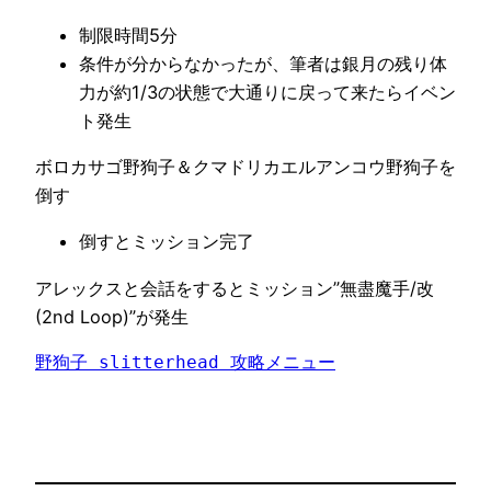
制限時間5分
条件が分からなかったが、筆者は銀月の残り体
力が約1/3の状態で大通りに戻って来たらイベン
ト発生
ボロカサゴ野狗子＆クマドリカエルアンコウ野狗子を
倒す
倒すとミッション完了
アレックスと会話をするとミッション”無盡魔手/改
(2nd Loop)”が発生
野狗子 slitterhead 攻略メニュー