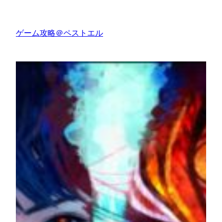
内
容
ゲーム攻略＠ペストエル
を
ス
キ
ッ
プ