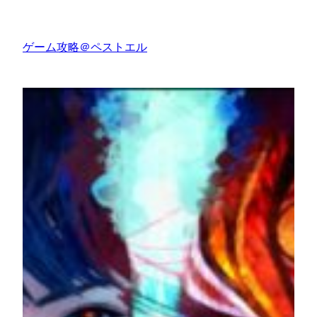
内
容
ゲーム攻略＠ペストエル
を
ス
キ
ッ
プ