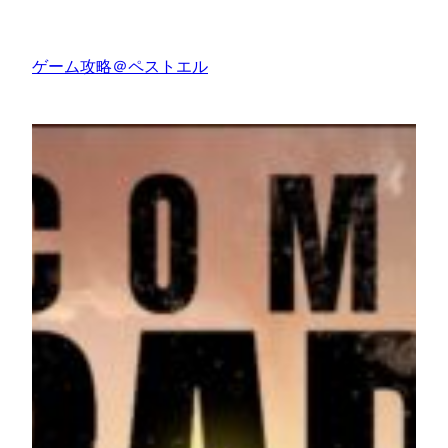
内
容
ゲーム攻略＠ペストエル
を
ス
キ
ッ
プ